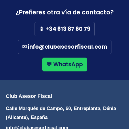
o
p
n
a
rt
o
p
m
ir
¿Prefieres otra vía de contacto?
k
📱 +34 613 87 60 79
✉ info@clubasesorfiscal.com
💬 WhatsApp
Club Asesor Fiscal
Calle Marqués de Campo, 60, Entreplanta, Dénia
(Alicante), España
info@clubasesorfiscal.com