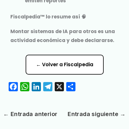
emiten reportes
Fiscalpedia™ lo resume así 🧠
Montar sistemas de IA para otros es una
actividad económica y debe declararse.
← Volver a Fiscalpedia
F
W
Li
T
X
C
a
h
n
el
o
c
a
k
e
m
e
ts
e
g
p
←
Entrada anterior
Entrada siguiente
→
b
A
dI
r
a